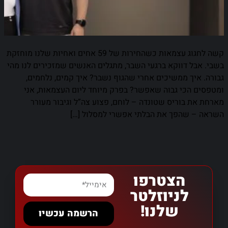
קשה לחגוג עצמאות כשהחירות של 59 אחים ואחיות שלנו מוחזקת
בשבי. אבל דווקא ברגעי השבר, מתגלים האנשים שמזכירים לנו מהי
גבורה. איך ממשיכים אחרי שהגוף נשבר? איך קמים, נלחמים,
ומטפסים הכי גבוה שאפשר? בפרק מיוחד ליום העצמאות, אני
מארחת את בוריס שטונדה – לוחם, פצוע צה”ל וגיבור מעורר
השראה – שהפך את הבלתי אפשרי למסלול […]
הצטרפו
לניוזלטר
שלנו!
הרשמה עכשיו