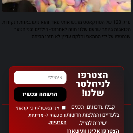
פרק 123 של הפודקאסט מרגש אותי מאד, והוא נוגע באחת הנקודות
הכואבות ביותר שהעם שלנו חווה לאחרונה- הילדים ובני הנוער
שנחטפו על ידי החמאס וחלקם עדיין לא חזרו הביתה
הצטרפו
לניוזלטר
שלנו!
הרשמה עכשיו
קבלו עדכונים, תכנים
אני מאשר/ת כי קראתי
בלעדיים והמלצות חדשות
והסכמתי ל-
מדיניות
הפרטיות
.
ישירות למייל.
הצטרפו אלינו ותישארו