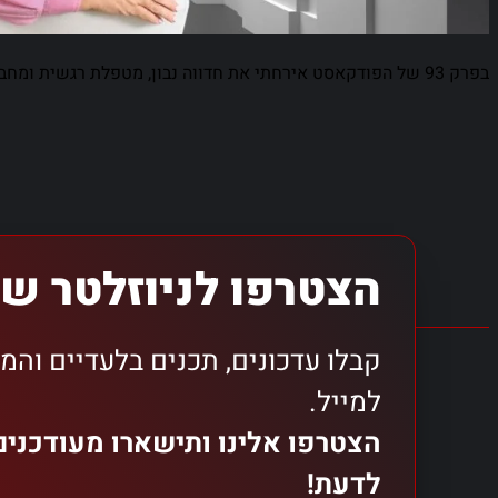
בפרק 93 של הפודקאסט אירחתי את חדווה נבון, מטפלת רגשית ומחברת הספר “מכע”ס לאהב”ה” הממפה את הדרך להתמודדות מטיבה עם תופעה של סרבנות ועקשנות מסוג ODD.
הצטרפו לניוזלטר של
קבלו עדכונים, תכנים בלעדיים והמ
למייל.
הצטרפו אלינו ותישארו מעודכני
לדעת!