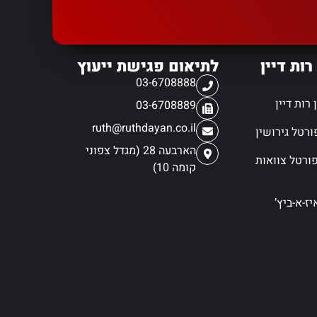
רות דיין
לתיאום פגישת ייעוץ
03-6708888
רות דיין
03-6708889
ruth@ruthdayan.co.il
הארבעה 28 (מגדל צפוני
ורטל צוואות
קומה 10)
ז-א-ביץ’