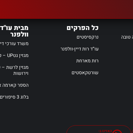
כל הפרקים
מבית עו"ד 
וולפנר
 טובה
נרקסיסטים
משרד עורכי דין 
עו”ד רות דיין-וולפנר
מגזין גטUP – פורטל גירושין
רות מארחת
מגזין לרשת – פ
שורטקאסטים
וירושות
הספר קארמה אי
בלוג 3 סיפורים
האזינו ב-