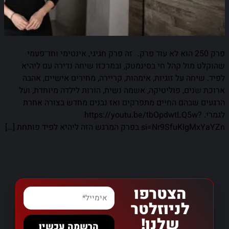
פרק 250 הוא לא עוד פרק. זה פרק חגיגי, אינטימי וחד־פעמי
שהוקלט מול קהל חי בסינמטק, ובמרכזו שיחה נדירה עם ליהיא
לפיד. שיחה על זוגיות, אימהות, קריירה, מחירים אישיים, אהבה
ארוכת שנים, פוליטיקה, אשמה נשית, הורות לילדה מיוחדת, ועל
הרגעים שבהם החיים מתפרקים ואז נבנים מחדש בצורה אחרת
לגמרי. https://youtu.be/tbOpdwtLQ5w?
si=Nr9SfuKIgMxYaYZn בפרק המרגש הזה ליהיא לפיד פותחת […]
הצטרפו
לניוזלטר
שלנו!
הרשמה עכשיו