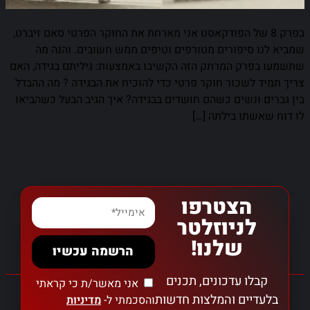
בפרק 8 של הפודקאסט אני מארחת את החוקר הפרטי סאם זיברט,
שמביא לנו סיפורים מטורפים וטיפים ממש חשובים. והנה מה
שתשמעו בפרק המרתק הזה הקשיבו באמצעות: גיליתם בגידה, האם
צריך תמיד לשכור חוקר פרטי כדי להוכיח את הבגידה ? מה ההבדל
בין גברים ונשים כשהם חושדים בבגידה? איך הגיב הבעל כשהביאו
לו דוח שאשתו בילתה […]
הצטרפו
לניוזלטר
שלנו!
הרשמה עכשיו
קבלו עדכונים, תכנים
אני מאשר/ת כי קראתי
בלעדיים והמלצות חדשות
והסכמתי ל-
מדיניות