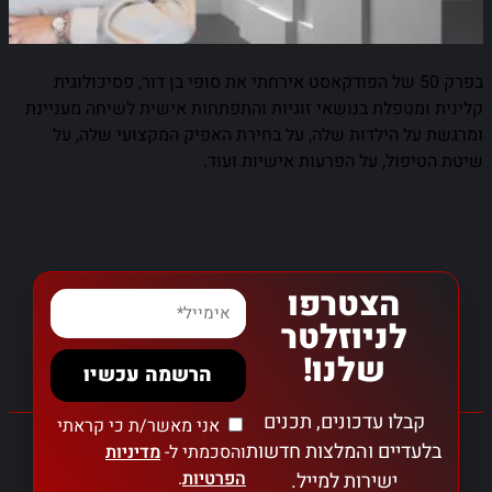
‎בפרק 50 של הפודקאסט אירחתי את סופי בן דור, פסיכולוגית
קלינית ומטפלת בנושאי זוגיות והתפתחות אישית לשיחה מעניינת
ומרגשת על הילדות שלה, על בחירת האפיק המקצועי שלה, על
שיטת הטיפול, על הפרעות אישיות ועוד.
הצטרפו
לניוזלטר
שלנו!
הרשמה עכשיו
קבלו עדכונים, תכנים
אני מאשר/ת כי קראתי
בלעדיים והמלצות חדשות
והסכמתי ל-
מדיניות
הפרטיות
.
ישירות למייל.