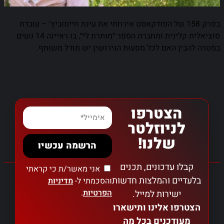
בפרק 158 של הפודקאסט אירחתי את עינת חיימוביץ׳ – עובדת
סוציאלית קלינית ומחברת הספר ״מותרת לי״, בו ראיינה 14 נשים
במטרה להבין האם לכל מסעות הגירושין יש מודל משותף.
הצטרפו
לניוזלטר
שלנו!
הרשמה עכשיו
קבלו עדכונים, תכנים
אני מאשר/ת כי קראתי
בלעדיים והמלצות חדשות
והסכמתי ל-
מדיניות
הפרטיות
.
ישירות למייל.
הצטרפו אלינו ותישארו
מעודכנים בכל מה