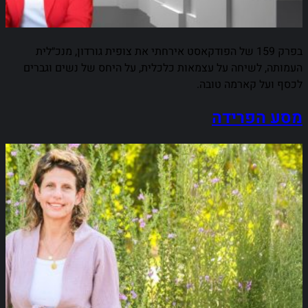
בפרק 159 של הפודקאסט אירחתי את צופית גורדון, מנכ״לית
העמותה, לשיחה על עצמאות כלכלית, על היחס של נשים וגברים
לכסף ועל קארמה טובה.
מסע הפרידה