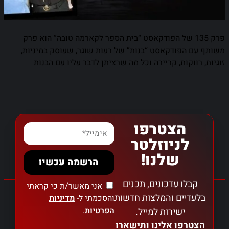
פרק 135 של הפודקאסט “בית הספר לקארמה טובה” הוא פרק
משותף עם הפודקאסט “בנות” של רעות שוגר, שעוסק במיניות,
זוגיות, רווקות, קריירה וכל מה שרציתן לדבר עליו עם הבנות
הצטרפו
לניוזלטר
שלנו!
הרשמה עכשיו
קבלו עדכונים, תכנים
אני מאשר/ת כי קראתי
בלעדיים והמלצות חדשות
והסכמתי ל-
מדיניות
הפרטיות
.
ישירות למייל.
הצטרפו אלינו ותישארו