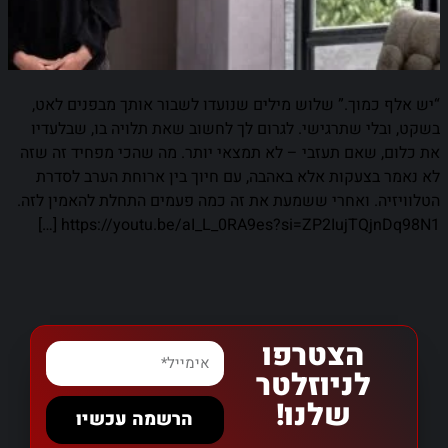
“יש אלף כמוך.” שלוש מילים שנועדו לשבור אותך מבפנים לאט,
בשקט, ובלי שתרגישי. לגרום לך לחשוב שאת תלויה בו, שבלעדיו
את כלום, שאם תעזבי – לא תמצאי יותר. מה שהכי מפחיד זה שזה
לא נאמר בצעקות אלא באהבה, עם חיוך בין ארוחת הערב לסדרת
הטלוויזיה. ואחרי ששמעת את זה כמה פעמים התחלת להאמין לזה.
https://youtu.be/aI_L_0RA9es?si=ZP2IujTQjnDq98N1 […]
הצטרפו
לניוזלטר
שלנו!
הרשמה עכשיו