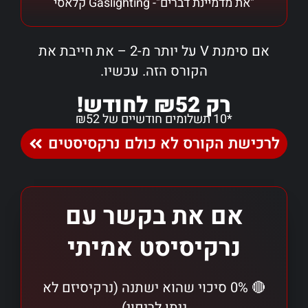
"את מדמיינת דברים"- Gaslighting קלאסי
אם סימנת V על יותר מ-2 – את חייבת את
הקורס הזה. עכשיו.
רק ₪52 לחודש!
*10 תשלומים חודשיים של ₪52
לרכישת הקורס לא כולם נרקסיסטים
אם את בקשר עם
נרקיסיסט אמיתי
🔴 0% סיכוי שהוא ישתנה (נרקיסיזם לא
ניתן לריפוי)