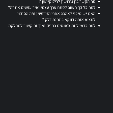
מה הקשר בין גירושין לרילוקיישן ?
למה כל כך חשוב לפתח ערך עצמי ואיך עושים את זה?
האם יש סיכוי לאהבה אחרי הגירושין ומה הסיכוי
למצוא אותה דווקא בתחנת דלק ?
למה כדאי לתת צ׳אנסים בחיים ואיך זה קשור למחלקת
השידוכים אצלנו במשרד ?
מהו פורמט המגורים המנצח בפרק ב ?
מה יותר מפחיד להישאר לבד או לחיות בסבל ?
וכמובן – איך תהפכי למלכה ?
לחצו כאן
לקבוצת הפייסבוק בית ספר לקארמה טובה.
האזינו ב-
האזינו ב-
האזינו ב-
YouTube Music
Apple Podcasts
Spotify