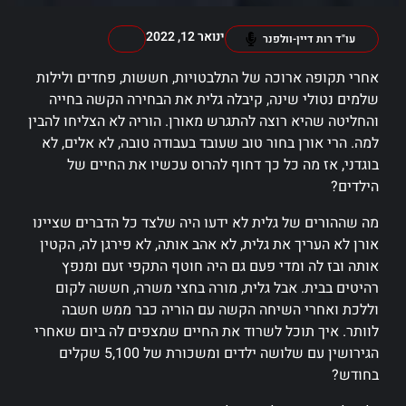
ינואר 12, 2022
עו"ד רות דיין-וולפנר
אחרי תקופה ארוכה של התלבטויות, חששות, פחדים ולילות
שלמים נטולי שינה, קיבלה גלית את הבחירה הקשה בחייה
והחליטה שהיא רוצה להתגרש מאורן. הוריה לא הצליחו להבין
למה. הרי אורן בחור טוב שעובד בעבודה טובה, לא אלים, לא
בוגדני, אז מה כל כך דחוף להרוס עכשיו את החיים של
הילדים?
מה שההורים של גלית לא ידעו היה שלצד כל הדברים שציינו
אורן לא העריך את גלית, לא אהב אותה, לא פירגן לה, הקטין
אותה ובז לה ומדי פעם גם היה חוטף התקפי זעם ומנפץ
רהיטים בבית. אבל גלית, מורה בחצי משרה, חששה לקום
וללכת ואחרי השיחה הקשה עם הוריה כבר ממש חשבה
לוותר. איך תוכל לשרוד את החיים שמצפים לה ביום שאחרי
הגירושין עם שלושה ילדים ומשכורת של 5,100 שקלים
בחודש?