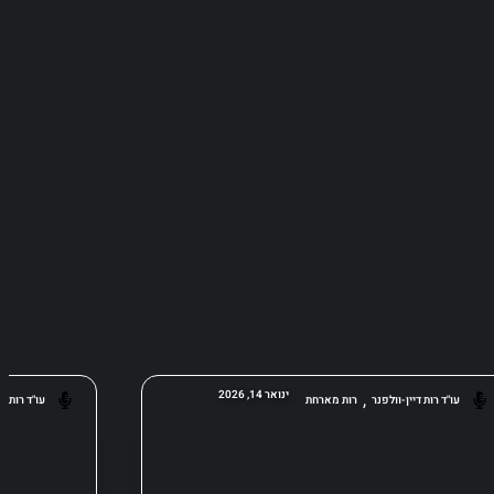
,
ינואר 14, 2026
עו"ד רות דיין-וולפנר
רות מארחת
עו"ד רות די