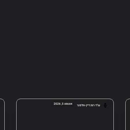
אוגוסט 5, 2026
עו"ד רות דיין-וולפנר