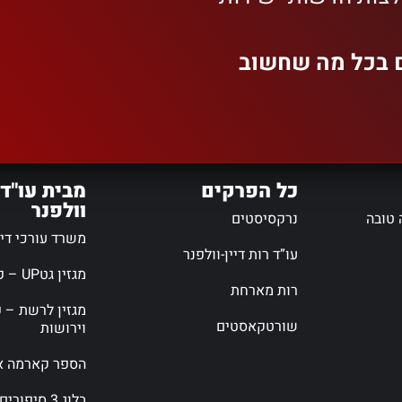
ם בכל מה שחשוב
כל הפרקים
מבית עו"ד 
וולפנר
 טובה
נרקסיסטים
משרד עורכי דין 
עו”ד רות דיין-וולפנר
מגזין גטUP – פורטל גירושין
רות מארחת
מגזין לרשת – פ
שורטקאסטים
וירושות
הספר קארמה אי
בלוג 3 סיפורים