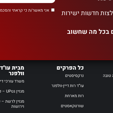
אני מאשר/ת כי קראתי והסכמת
לצות חדשות ישירות
ם בכל מה שחשוב
כל הפרקים
מבית עו"ד 
וולפנר
 טובה
נרקסיסטים
משרד עורכי דין 
עו”ד רות דיין-וולפנר
מגזין גטUP – פורטל גירושין
רות מארחת
מגזין לרשת – פ
שורטקאסטים
וירושות