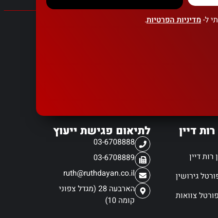
י ל-
מדיניות הפרטיות
.
רות דיין
לתיאום פגישת ייעוץ
03-6708888
רות דיין
03-6708889
ruth@ruthdayan.co.il
הארבעה 28 (מגדל צפוני
ורטל צוואות
קומה 10)