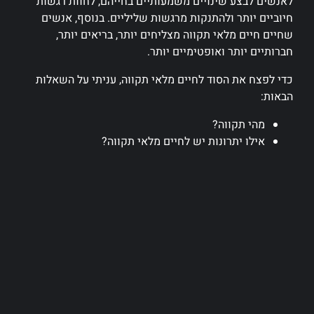
לאנשים לבצע שינויים משמעותיים בחייהם, לחוות רגשות
חיוביים יותר ולהתנקות מרגשות שליליים. בנוסף, אנשים
שחיים חיים מלאי תקווה מצליחים יותר, בריאים יותר,
חברותיים יותר ואופטימיים יותר.
כדי לפצח את הסוד לחיים מלאי תקווה, עניתי על השאלות
הבאות:
מהי תקווה?
אילו יתרונות יש לחיים מלאי תקווה?
מה ההבדל בין תקווה לאופטימיות עיוורת?
האם יש קשר בין תקווה לקארמה?
כיצד ניתן לאמץ פרקטיקות של תקווה לחיינו?
מדוע חשוב להציב יעדים קטנים בדרך ליעד הגדול?
האם כדי לחוות חוויות הצלחה חייבים להצליח בגדול?
מהי חשיבותה של הכרת תודה בחיינו?
כיצד ניתן לקוות גם בתקופות קשות?
ולסיכום- מדוע כדאי לנו להרשות לעצמנו להיות
טיפשים?