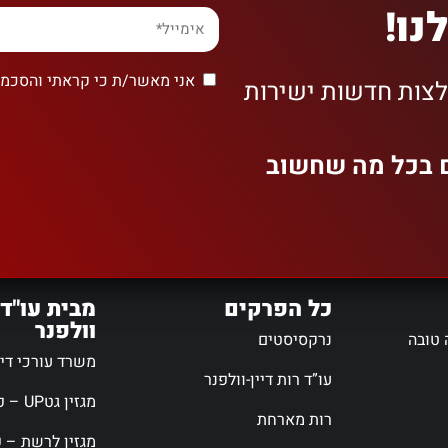
נו!
אני מאשר/ת כי קראתי והסכמת
לצות חדשות ישירות
ם בכל מה שחשוב
כל הפרקים
מבית עו"ד 
וולפנר
 טובה
נרקסיסטים
משרד עורכי דין 
עו”ד רות דיין-וולפנר
מגזין גטUP – פורטל גירושין
רות מארחת
מגזין לרשת – פ