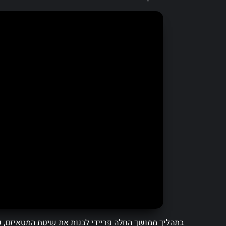
בתהליך ממושך החלה פריידי לבנות את שיטת המטאיזם, ש