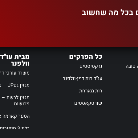
ם בכל מה שחשוב
כל הפרקים
מבית עו"ד 
וולפנר
 טובה
נרקסיסטים
משרד עורכי דין 
עו”ד רות דיין-וולפנר
מגזין גטUP – פורטל גירושין
רות מארחת
מגזין לרשת – פ
שורטקאסטים
וירושות
הספר קארמה אי
בלוג 3 סיפורים