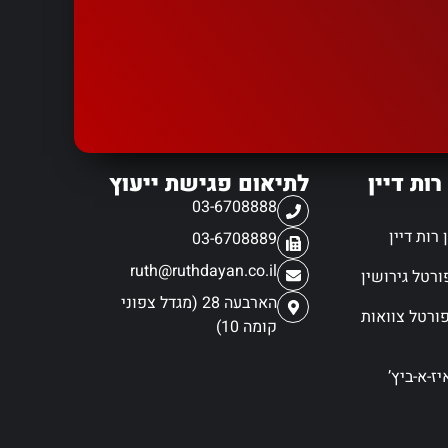
רות דיין
לתיאום פגישת ייעוץ
03-6708888
רות דיין
03-6708889
ruth@ruthdayan.co.il
הארבעה 28 (מגדל צפוני
ורטל צוואות
קומה 10)
ז-א-ביץ’