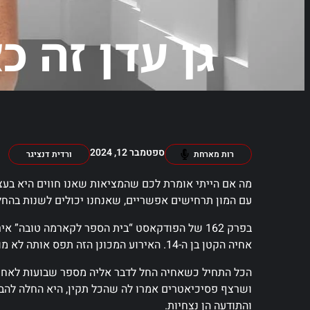
גן עדן זה כ
ספטמבר 12, 2024
רות מארחת
ורדית דנציגר
מה אם הייתי אומרת לכם שהמציאות שאנו חווים היא בעצ
עם המון תרחישים אפשריים, שאנחנו יכולים לשנות בהח
בפרק 162 של הפודקאסט “בית הספר לקארמה טובה” 
אחיה הקטן בן ה-14. האירוע המכונן הזה תפס אותה לא מוכנה, והיווה נקודת מפנה משמעותית לחיים החדשים שלה.
הכל התחיל כשאחיה החל לדבר אליה מספר שבועות לאחר 
ושרצף פסיכיאטרים אמרו לה שהכל תקין, היא החלה להבי
והתודעה הן נצחיות.