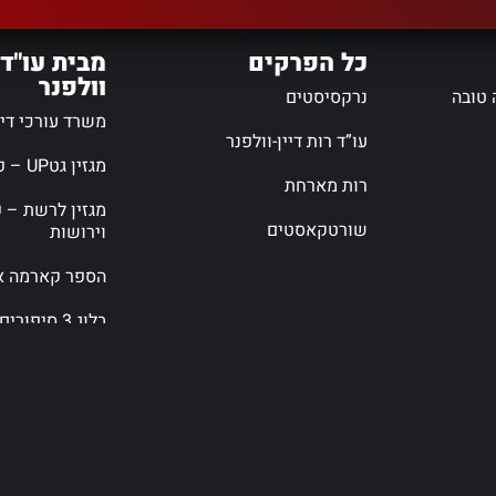
כל הפרקים
מבית עו"ד 
וולפנר
 טובה
נרקסיסטים
משרד עורכי דין 
עו”ד רות דיין-וולפנר
מגזין גטUP – פורטל גירושין
רות מארחת
מגזין לרשת – פ
שורטקאסטים
וירושות
הספר קארמה אי
בלוג 3 סיפורים
האזינו ב-
YouTube Music