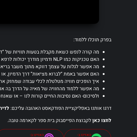
בפרק תוכלו ללמוד:
מה קורה לנפש כשאת מקבלת בטעות תוויות של “די
האם טכניקות כמו NLP ודמיון מודרך יכולות לרפא – או דווקא להטעות אותנו?
מה אפשר לגלות על עצמך דווקא מתוך משבר בריאותי
האם אפשר באמת “לברוא מציאות” דרך הדמיון, או 
⁠איך הופכים חוויה מטלטלת לכלי עבודה שמחזק אח
מה אפשר ללמוד מהחוויה של מאיה על הדרך בה אנח
⁠ולסיכום- האם נסיבות החיים קורות לנו – או שאנחנ
דרגו אותנו באפליקציית הפודקאסט האהובה עליכם:
לדיר
לחצו כאן
לקבוצת הפייסבוק בית ספר לקארמה טובה.
האזינו ב-
האזינו ב-