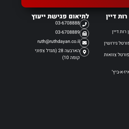
רות דיין
לתיאום פגישת ייעוץ
03-6708888
רות דיין
03-6708889
ruth@ruthdayan.co.il
הארבעה 28 (מגדל צפוני
ורטל צוואות
קומה 10)
ז-א-ביץ’