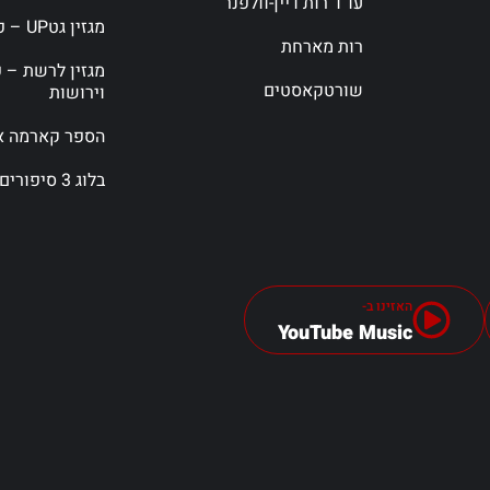
עו”ד רות דיין-וולפנר
מגזין גטUP – פורטל גירושין
רות מארחת
מגזין לרשת – פ
שורטקאסטים
וירושות
הספר קארמה אי
בלוג 3 סיפורים
האזינו ב-
YouTube Music