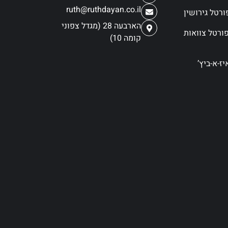
ruth@ruthdayan.co.il
הארבעה 28 (מגדל צפוני
ורטל צוואות
קומה 10)
ז-א-ביץ’