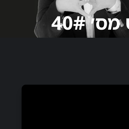
׳ 40#