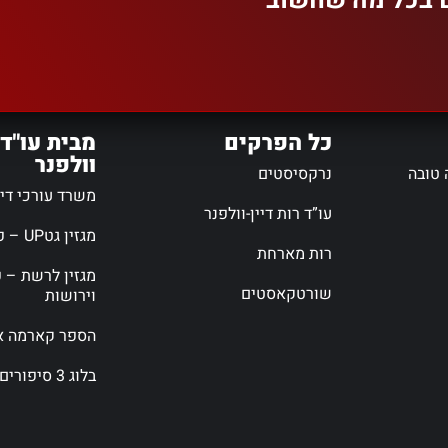
ם בכל מה שחשוב
כל הפרקים
מבית עו"ד 
וולפנר
 טובה
נרקסיסטים
משרד עורכי דין 
עו”ד רות דיין-וולפנר
מגזין גטUP – פורטל גירושין
רות מארחת
מגזין לרשת – פ
שורטקאסטים
וירושות
הספר קארמה אי
בלוג 3 סיפורים