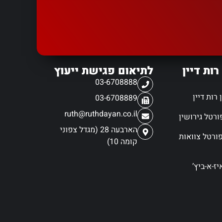
רות דיין
לתיאום פגישת ייעוץ
03-6708888
רות דיין
03-6708889
ruth@ruthdayan.co.il
הארבעה 28 (מגדל צפוני
ורטל צוואות
קומה 10)
ז-א-ביץ’