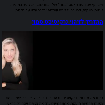
משותף עם הפודקאסט “בנות” של רעות שוגר, שעוסק במיניות,
זוגיות, רווקות, קריירה וכל מה שרציתן לדבר עליו עם הבנות
המדריך לזיהוי נרקיסיסט סמוי
רבים מאיתנו חיים בקשרים נורמטיביים כביכול, אך מרגישים עמוק
בפנים תחושת מועקה. אנחנו משכנעים את עצמנו שזה רק בראש