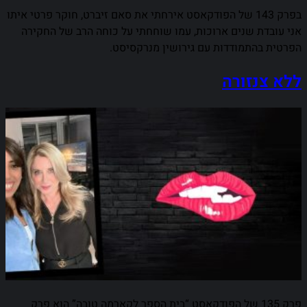
בפרק 143 של הפודקאסט אירחתי את סאם זיברט, חוקר פרטי איתו
אני עובדת שנים ארוכות, עמו שוחחתי על כוחה הרב של החקירה
הפרטית בהתמודדות עם גירושין מנרקסיסט.
ללא צנזורה
פרק 135 של הפודקאסט “בית הספר לקארמה טובה” הוא פרק