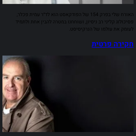
האורח שלי בפרק 154 של הפודקאסט הוא לד״ר עמית פכלר,
פסיכולוג קליני רב ניסיון, ושוחחנו במטרה להבין אחת ולתמיד
לעומק את עולמו של הנרקיסיסט.
חקירה פרטית