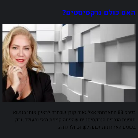
האם כולם נרקסיסטים?
בפרק 88 התארחתי אצל גאיה קורן שבחרה לראיין אותי בנושא
תופעת הגברים הנרקסיסטים שהייתה קיימת מאז ומעולם, ורק
בשנים האחרונות זכתה לשִׁיּוּם ולהגדרה.