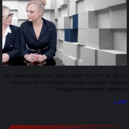
פרק 78 של “בית הספר לקארמה טובה” הוא פודקאסט משותף שבו
התארחתי והתראיינתי אצל חברתי ועמיתתי עו”ד איימי בכור בוני
בפודקאסט “האקדמיה לניהול משברים”.
הבא
←