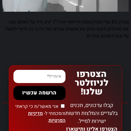
בפרק 83 של הפודקאסט אירחתי את ד”ר יניב זייד על האופן שבו
אנו מנהלים משא ומתן עם אנשים שונים ועל הדרך בה כדאי לפעול
על מנת לשכנע אחרים
הצטרפו
לניוזלטר
שלנו!
הרשמה עכשיו
קבלו עדכונים, תכנים
אני מאשר/ת כי קראתי
בלעדיים והמלצות חדשות
והסכמתי ל-
מדיניות
הפרטיות
.
ישירות למייל.
הצטרפו אלינו ותישארו