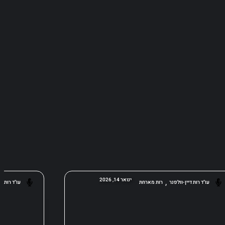
,
ינואר 14, 2026
עו"ד רות דיין-וולפנר
רות מארחת
עו"ד רות די