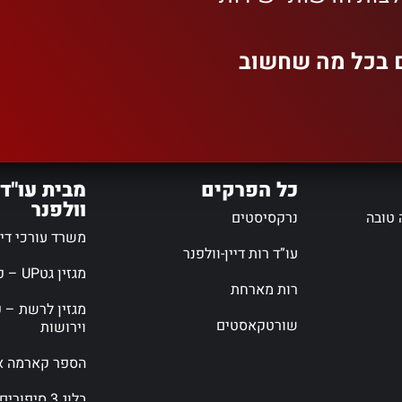
ם בכל מה שחשוב
כל הפרקים
מבית עו"ד 
וולפנר
 טובה
נרקסיסטים
משרד עורכי דין 
עו”ד רות דיין-וולפנר
מגזין גטUP – פורטל גירושין
רות מארחת
מגזין לרשת – פ
שורטקאסטים
וירושות
הספר קארמה אי
בלוג 3 סיפורים