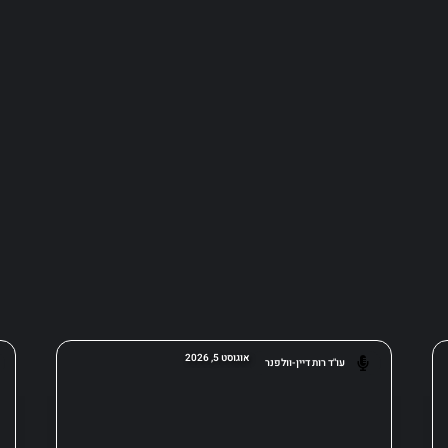
אוגוסט 5, 2026
עו"ד רות דיין-וולפנר