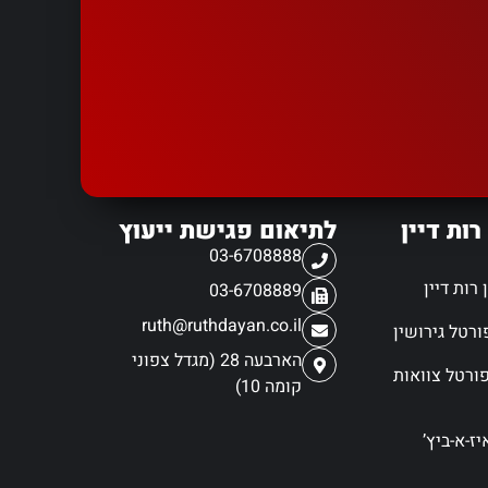
רות דיין
לתיאום פגישת ייעוץ
03-6708888
רות דיין
03-6708889
ruth@ruthdayan.co.il
הארבעה 28 (מגדל צפוני
ורטל צוואות
קומה 10)
ז-א-ביץ’