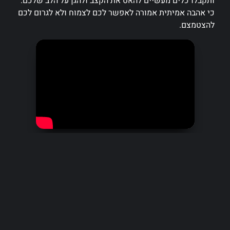
ותקבלו כלים מעשיים להאט את הקצב ולהגן על הלב שלכם.
כי אהבה אמיתית אמורה לאפשר לכם לצמוח ולא לגרום לכם
להצטמצם.
בפרק תמצאו תשובות לשאלות:
מהי הפצצת אהבה?
⁠למה קשה כל כך לזהות אותה?
⁠איך הפצצת אהבה מרגישה?
⁠האם ישנם סימנים מקדימים לזהותה?
⁠מהם השלבים שמגיעים אחרי הפצצת האהבה?