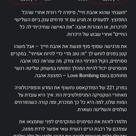
״חשבתי שהוא אהבת חיי״, סיפרה לי רונית אחרי שהכל
התפוצץ. לפעמים זה מגיע עם זר פרחים ענק ביום השלישי
להיכרות, או הצהרות אהבה “את האישה שחיכיתי לה כל
החיים” אחרי שבוע של היכרות.
את מרגישה שסוף סוף פגשת את אהבת חייך – אבל משהו
קטן בפנים לוחש לך “זה טוב מדי כדי להיות אמיתי”. במקרים
מסוימים, הקול הפנימי הזה צודק. מה שנראה כמו אהבה
מהסרטים יכול להיות המהלך הפותח במשחק שליטה רגשי
מתוחכם בשם Love Bombing – הפצצת אהבה.
בפרק 221 של הפודקאסט נחשוף את המדע והפסיכולוגיה
מאחורי הטקטיקה המניפולטיבית הזו: איך היא עובדת על
המוח שלנו, למה היא כל כך ממכרת, ומה קורה כשהפרחים
נעלמים והשליטה נשארת.
תלמדו לזהות את הסימנים המוקדמים לפני שתמצאו את
עצמכם על רכבת הרים רגשית שאי אפשר לרדת ממנה,