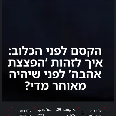
הקסם לפני הכלוב:
איך לזהות ‘הפצצת
אהבה’ לפני שיהיה
מאוחר מדי?
אוקטובר 29,
מס' פרק:
עו"ד רות
עו"ד רות
221
2025
דיין-וולפנר
דיין-וולפנר